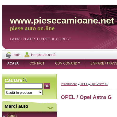
www.piesecamioane.net
piese auto on-line
LA NOI PLATESTI PRETUL CORECT
Login
Înregistrare nouă
ACASA
CONTACT
CUM COMAND ?
LIVRARE / TRAN
Căutare
»
»
Introducere
OPEL
Opel Astra G
OPEL / Opel Astra G
Marci auto
AUDI
»