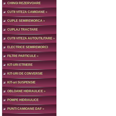
CHINGI REZERVOARE
ACCESORII
CUTII VITEZA CAMIOANE
»
CUPLE SEMIREMORCA
»
CUPLAJ TRACTARE
SEMIREMORCA
CUTII VITEZA AUTOUTILITARE
»
»
ELECTRICE SEMIREMORCI
FILTRE PARTICULE
»
KIT-URI ETRIERE
CAMIOANE,AXE
KIT-URI DE CONVERSIE
»
AMBREIAJ
KIT-uri SUSPENSIE
PNEUMATICA
OBLOANE HIDRAULICE
»
POMPE HIDRAULICE
PUNTI CAMIOANE DAF
»