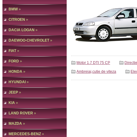
BMW
»
CITROEN
»
DACIA LOGAN
»
DAEWOO-CHEVROLET
»
FIAT
»
FORD
»
Motor 1.7 DTI 75 CP
Directi
HONDA
»
Ambreiaj,cutie de viteza
Elec
HYUNDAI
»
JEEP
»
KIA
»
LAND ROVER
»
MAZDA
»
MERCEDES-BENZ
»