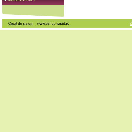
Motoare Deutz
»
Creat de sistem
www.eshop-rapid.ro