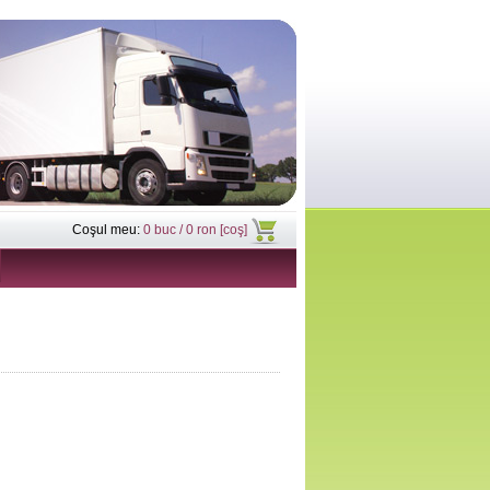
Coşul meu:
0 buc / 0 ron [coş]