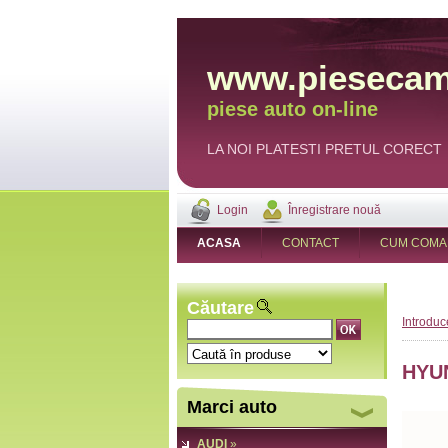
www.piesecam
piese auto on-line
LA NOI PLATESTI PRETUL CORECT
Login
Înregistrare nouă
ACASA
CONTACT
CUM COMA
Căutare
Introduc
HYUN
Marci auto
AUDI
»