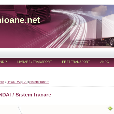
ioane.net
ND ?
LIVRARE / TRANSPORT
PRET TRANSPORT
ANPC
»
»
»
ere
HYUNDAI
i 20
Sistem franare
DAI / Sistem franare