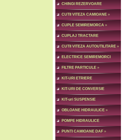
CHINGI REZERVOARE
ACCESORII
CUTII VITEZA CAMIOANE
»
CUPLE SEMIREMORCA
»
CUPLAJ TRACTARE
SEMIREMORCA
CUTII VITEZA AUTOUTILITARE
»
»
ELECTRICE SEMIREMORCI
FILTRE PARTICULE
»
KIT-URI ETRIERE
CAMIOANE,AXE
KIT-URI DE CONVERSIE
»
AMBREIAJ
KIT-uri SUSPENSIE
PNEUMATICA
OBLOANE HIDRAULICE
»
POMPE HIDRAULICE
PUNTI CAMIOANE DAF
»