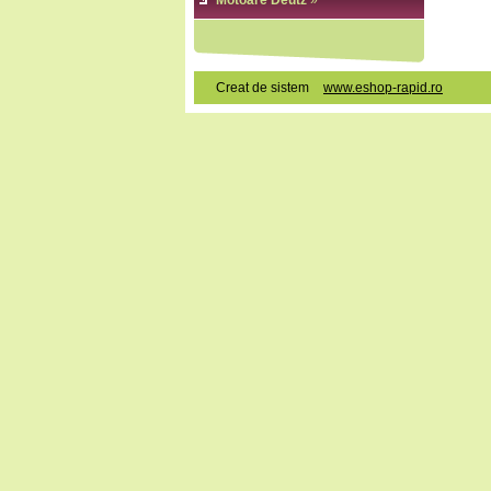
Motoare Deutz
»
Creat de sistem
www.eshop-rapid.ro